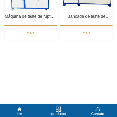
Máquina de teste de ruptura
Bancada de teste de
hidráulica
pressão de ruptura
mais
mais



Lar
produtos
Contato