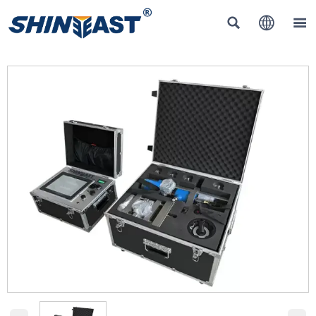


